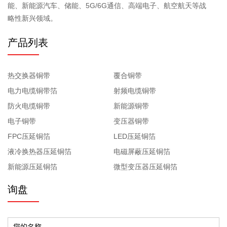
能、新能源汽车、储能、5G/6G通信、高端电子、航空航天等战
略性新兴领域。
产品列表
热交换器铜带
覆合铜带
电力电缆铜带箔
射频电缆铜带
防火电缆铜带
新能源铜带
电子铜带
变压器铜带
FPC压延铜箔
LED压延铜箔
液冷换热器压延铜箔
电磁屏蔽压延铜箔
新能源压延铜箔
微型变压器压延铜箔
询盘