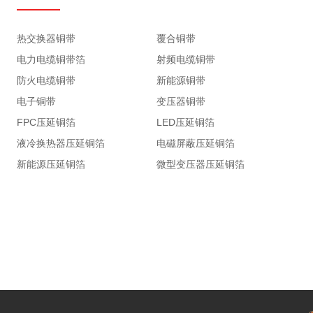
热交换器铜带
覆合铜带
电力电缆铜带箔
射频电缆铜带
防火电缆铜带
新能源铜带
电子铜带
变压器铜带
FPC压延铜箔
LED压延铜箔
液冷换热器压延铜箔
电磁屏蔽压延铜箔
新能源压延铜箔
微型变压器压延铜箔